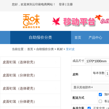
您好，欢迎来到云印刷电商网站！
登录
|
注册
自助报价分类
首页
产品中心
当前位置：
首页
>
自助报价分类
>
耗材
>
里衬皮
成品尺寸
皮面钉装（连体软壳）
每本张数
皮料
皮面钉装（分体软壳）
显示其他部件+
皮面钉装（连体硬壳）
预
配送方式
皮面钉装（分体硬壳）
客
备选方案
正常交货（4