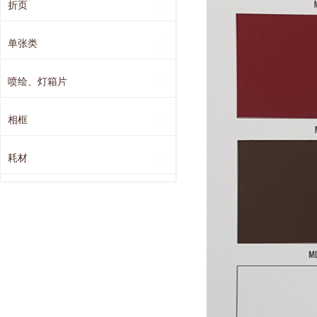
折页
单张类
喷绘、灯箱片
相框
耗材