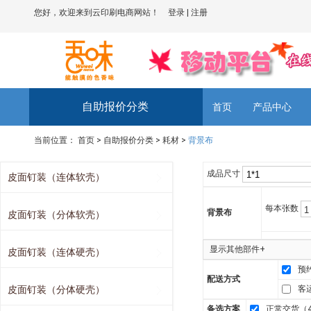
您好，欢迎来到云印刷电商网站！
登录
|
注册
自助报价分类
首页
产品中心
当前位置：
首页
>
自助报价分类
>
耗材
>
背景布
成品尺寸
皮面钉装（连体软壳）
每本张数
背景布
皮面钉装（分体软壳）
显示其他部件+
皮面钉装（连体硬壳）
预
配送方式
皮面钉装（分体硬壳）
客
备选方案
正常交货（4