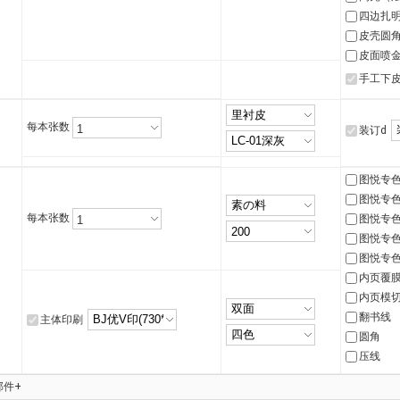
四边扎
皮壳圆
皮面喷
手工下
每本张数
装订d
图悦专色
图悦专色
每本张数
图悦专色
图悦专色
图悦专色
内页覆
内页模
翻书线
主体印刷
圆角
压线
部件+