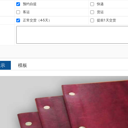
预约自提
快递
客运
货运
正常交货（4-5天）
提前1天交货
展示
模板