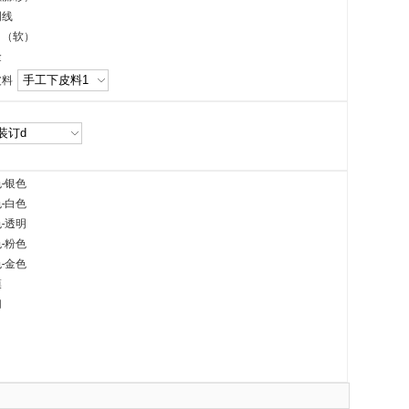
明线
角（软）
金
皮料
-银色
-白色
-透明
-粉色
-金色
膜
切