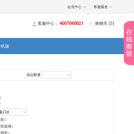
会员中心
客服服务
客服中心：
4007060021
购物车
(
0
)
手机版
成品数量
刻
空
丽彩）
丽彩超感）
炫丽彩）