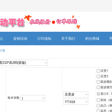
心
促销活动
订印须知
关于我们
积分商城
钉装
压烫1
压烫2
面皮雕
面皮镂
装订d
每本张数
彩绘（
起凸（
高亮（