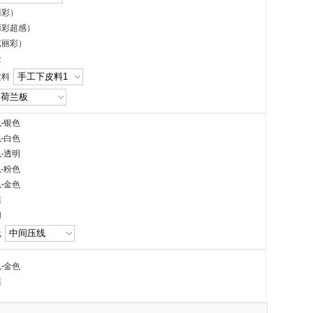
丽彩）
丽彩超感）
炫丽彩）
金
皮料
-银色
-白色
-透明
-粉色
-金色
膜
切
线
-金色
膜