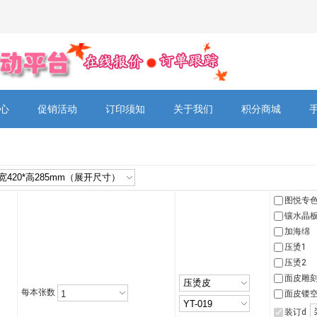
心
促销活动
订印须知
关于我们
积分商城
图悦专色
镶水晶
加海绵
压烫1
压烫2
面皮雕
每本张数
面皮镂
装订d