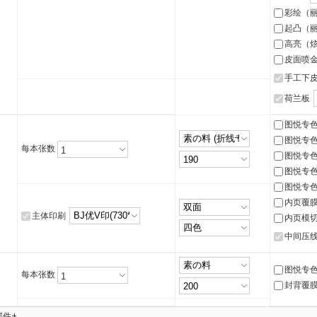
彩绘（
起凸（
高亮（
皮面喷
手工下
荷兰板
图悦专色
图悦专色
每本张数
图悦专色
图悦专色
图悦专色
内页覆
主体印刷
内页模
中间压
图悦专色
每本张数
封背覆
部件+