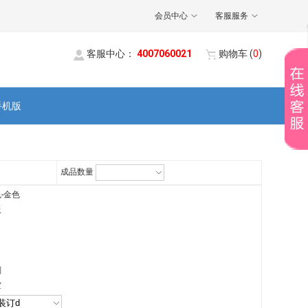
会员中心
客服服务
客服中心：
4007060021
购物车
(
0
)
手机版
成品数量
-金色
板
刻
空