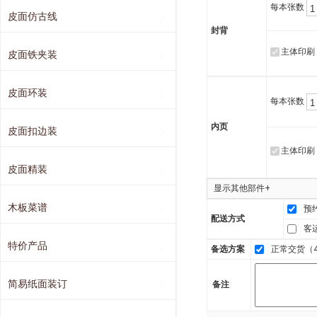
每本张数
皮面仿古线
封背
主体印刷
皮面铁夹装
皮面环装
每本张数
内页
皮面扣边装
主体印刷
皮面精装
显示其他部件+
木板菜谱
预
配送方式
客
特价产品
备选方案
正常交货（4
简易纸面装订
备注