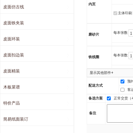
内页
皮面仿古线
主体印刷
皮面铁夹装
每本张数
磨砂片
皮面环装
皮面扣边装
每本张数
铁线圈
皮面精装
显示其他部件+
预
配送方式
木板菜谱
客
备选方案
正常交货（4
特价产品
备注
简易纸面装订