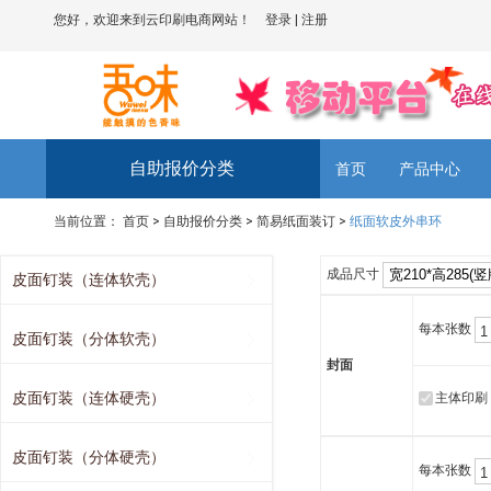
您好，欢迎来到云印刷电商网站！
登录
|
注册
自助报价分类
首页
产品中心
当前位置：
首页
>
自助报价分类
>
简易纸面装订
>
纸面软皮外串环
成品尺寸
皮面钉装（连体软壳）
每本张数
皮面钉装（分体软壳）
封面
皮面钉装（连体硬壳）
主体印刷
皮面钉装（分体硬壳）
每本张数