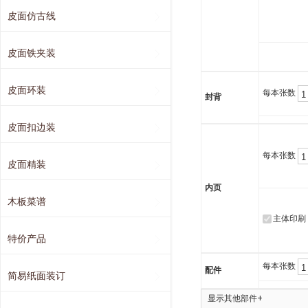
皮面仿古线
皮面铁夹装
皮面环装
每本张数
封背
皮面扣边装
每本张数
皮面精装
内页
木板菜谱
主体印刷
特价产品
每本张数
配件
简易纸面装订
显示其他部件+